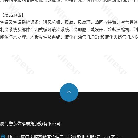
济共同体和西非经货联盟的成员，科特迪瓦是通往本地和区域市场的门
户
【
展品范围】
空调及空调系统设备：通风机组、风扇、风扇环、热回收装置、空气管道
制冷系统及部件：闭式循环液冷系统、冷却舱、蒸发器、冷却压缩机、制
能源与水处理：地板配件及系统、液化石油气 (LPG) 和液化天然气 (

厦门誉东佐承展览服务有限公司

地址：厦门火炬高新区软件园三期诚毅北大街2号1201室之二