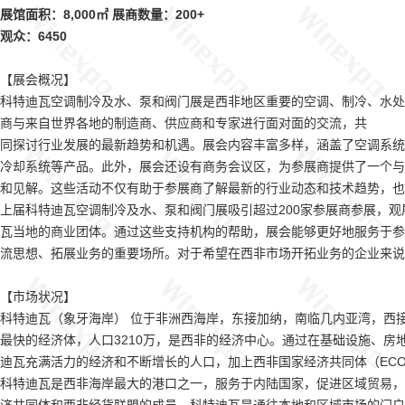
展馆面积：8,000㎡ 展商数量：200+
观众：6450
【展会概况】
科特迪瓦空调制冷及水、泵和阀门展是西非地区重要的空调、制冷、水处
商与来自世界各地的制造商、供应商和专家进行面对面的交流，共
同探讨行业发展的最新趋势和机遇。展会内容丰富多样，涵盖了空调系统
冷却系统等产品。此外，展会还设有商务会议区，为参展商提供
了一个与
和见解。这些活动不仅有助于参展商了解最
新的行业动态和技术趋势，也
上届科特迪瓦空调制冷及水、泵和阀门展吸引超过200家参展商参展，观展
瓦当地的商业团体。通过这些支持机构的帮助，展会能够更好地服
务于参
流思想、拓展业务的重要场所。对于希望在西
非市场开拓业务的企业来说
【
市场状况】
科特迪瓦（象牙海岸） 位于非洲西海岸，东接加纳，南临几内亚湾，西
最快的经济体，人口3210万，是西非的经济中心。通过在基
础设施、房
迪瓦充满活力的经济和不断增长的人口，加
上西非国家经济共同体（ECO
科特迪瓦是西非海岸最大的港口之一，服务于内陆国家，促进区域贸易，