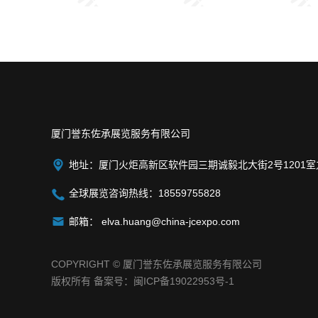
厦门誉东佐承展览服务有限公司

地址：厦门火炬高新区软件园三期诚毅北大街2号1201室

全球展览咨询热线：18559755828

邮箱：
elva.huang@china-jcexpo.com
COPYRIGHT © 厦门誉东佐承展览服务有限公司
版权所有 备案号：
闽ICP备19022953号-1