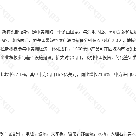
duras），简称洪都拉斯，是中美洲的一个多山国家。与危地马拉、萨尔瓦多
北美洲中心，濒临两洋，距美国最短空运和海运航程分别仅2小时和2-3天，
拉斯积极参与中美洲经济一体化进程，1600余种产品可在区域内市场免
国企业积极参与基础设施建设，扩大对华出口，吸引中国投资，简化签证
增长67.1%，其中中方出口15.9亿美元，同比增长71.8%，中方进口0
钢门窗配件，地毯，玻璃，天花板，窗帘，饰面瓷，水槽，大理石，实木