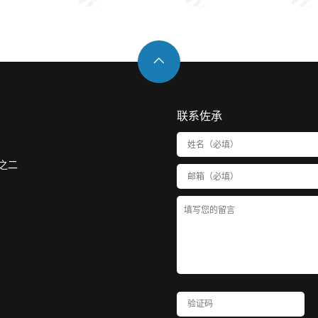

联系佐承
之二