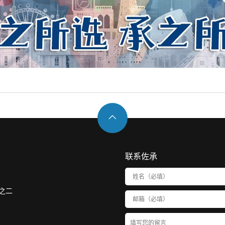

联系佐承
之二