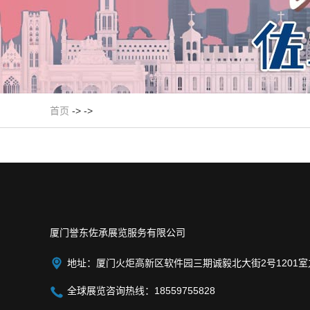
首页
-> ->
厦门誉东佐承展览服务有限公司

地址：厦门火炬高新区软件园三期诚毅北大街2号1201室

全球展览咨询热线：18559755828