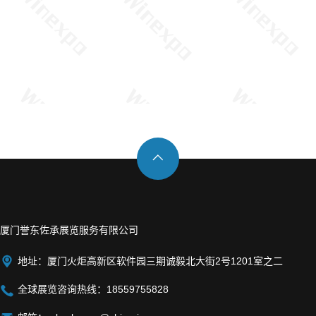

厦门誉东佐承展览服务有限公司

地址：厦门火炬高新区软件园三期诚毅北大街2号1201室之二

全球展览咨询热线：18559755828