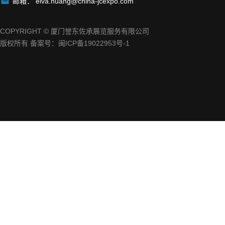

邮箱：
elva.huang@china-jcexpo.com
COPYRIGHT © 厦门誉东佐承展览服务有限公司
版权所有 备案号：
闽ICP备19022953号-1